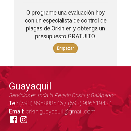
O programe una evaluación hoy
con un especialista de control de
plagas de Orkin en y obtenga un
presupuesto GRATUITO.
Empezar
Guayaquil
Servicios en toda la Región Costa y Galápagos.
Tel:
(593) 995888546 / (593) 986619434
Email:
orkin.guayaquil@gmail.com